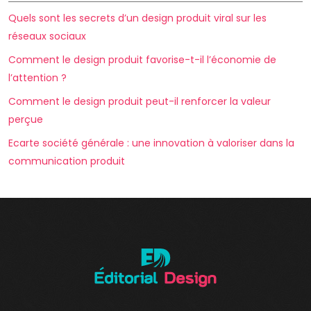
Quels sont les secrets d’un design produit viral sur les
réseaux sociaux
Comment le design produit favorise-t-il l’économie de
l’attention ?
Comment le design produit peut-il renforcer la valeur
perçue
Ecarte société générale : une innovation à valoriser dans la
communication produit