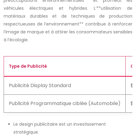
préoccupations environnementales** et promeut les
véhicules électriques et hybrides. L’**utilisation de
matériaux durables et de techniques de production
respectueuses de l’environnement** contribue à renforcer
l’image de marque et à attirer les consommateurs sensibles
à l’écologie.
Type de Publicité
CP
Publicité Display Standard
$2
Publicité Programmatique ciblée (Automobile)
$4
Le design publicitaire est un investissement
stratégique.