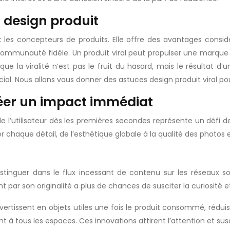
n design produit
 les concepteurs de produits. Elle offre des avantages consi
ommunauté fidèle. Un produit viral peut propulser une marque s
e la viralité n’est pas le fruit du hasard, mais le résultat d’
cial. Nous allons vous donner des astuces design produit viral pou
créer un impact immédiat
de l’utilisateur dès les premières secondes représente un défi de
er chaque détail, de l’esthétique globale à la qualité des photos
istinguer dans le flux incessant de contenu sur les réseaux s
par son originalité a plus de chances de susciter la curiosité e
ertissent en objets utiles une fois le produit consommé, réduis
 à tous les espaces. Ces innovations attirent l’attention et susc