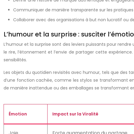
Définir une histoire de marque authentique et engageante, 
Communiquer de manière transparente sur les pratiques de
Collaborer avec des organisations à but non lucratif ou d
L’humour et la surprise : susciter l’émoti
L’humour et la surprise sont des leviers puissants pour rend
le rire, l’étonnement et l’envie de partager cette expérience
sensibilités.
Les objets du quotidien revisités avec humour, tels que des
d’une fonction cachée, comme les stylos se transformant en jo
de manière inattendue ou des emballages se transformant en objet
Émotion
Impact sur la Viralité
Joie
Forte augmentation du partage