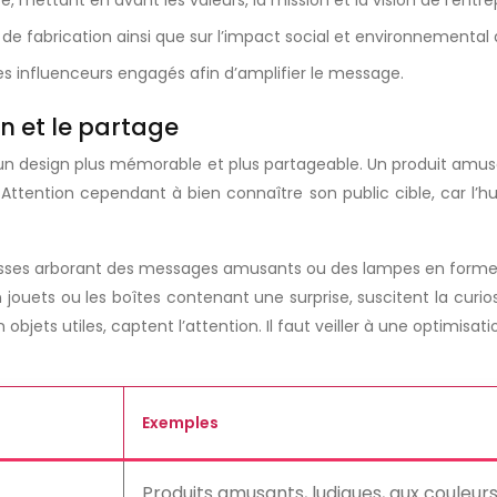
mettant en avant les valeurs, la mission et la vision de l’entrep
 fabrication ainsi que sur l’impact social et environnemental 
es influenceurs engagés afin d’amplifier le message.
on et le partage
re un design plus mémorable et plus partageable. Un produit am
. Attention cependant à bien connaître son public cible, car l
 tasses arborant des messages amusants ou des lampes en forme 
uets ou les boîtes contenant une surprise, suscitent la curios
s utiles, captent l’attention. Il faut veiller à une optimisation
Exemples
Produits amusants, ludiques, aux couleurs