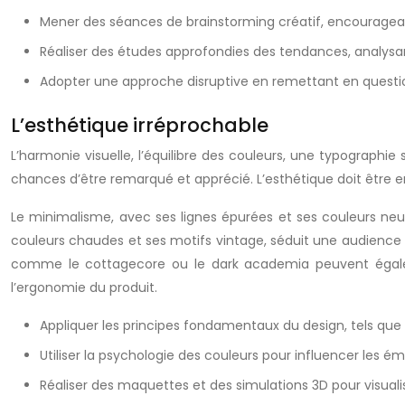
Mener des séances de brainstorming créatif, encourageant
Réaliser des études approfondies des tendances, analysant
Adopter une approche disruptive en remettant en question
L’esthétique irréprochable
L’harmonie visuelle, l’équilibre des couleurs, une typographi
chances d’être remarqué et apprécié. L’esthétique doit être e
Le minimalisme, avec ses lignes épurées et ses couleurs neut
couleurs chaudes et ses motifs vintage, séduit une audience n
comme le cottagecore ou le dark academia peuvent égalem
l’ergonomie du produit.
Appliquer les principes fondamentaux du design, tels que la r
Utiliser la psychologie des couleurs pour influencer les é
Réaliser des maquettes et des simulations 3D pour visualise