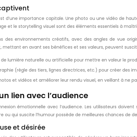
 captivent
x est d’une importance capitale. Une photo ou une vidéo de haut
age et le storytelling visuel sont des éléments essentiels à maîtri
 des environnements créatifs, avec des angles de vue origin
it, mettant en avant ses bénéfices et ses valeurs, peuvent susci
 de lumière naturelle ou artificielle pour mettre en valeur le prod
aphie (règle des tiers, lignes directrices, etc.) pour créer des i
photos et vidéos et améliorer leur rendu visuel, en veillant à ne p
un lien avec l’audience
connexion émotionnelle avec l’audience. Les utilisateurs doivent
e ou qui suscite l’humour possède de meilleures chances de deven
use et désirée