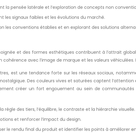
 la pensée latérale et l’exploration de concepts non conventio
 les signaux faibles et les évolutions du marché.
 les conventions établies et en explorant des solutions alternat
e soignée et des formes esthétiques contribuent à l’attrait glo
n cohérence avec l’image de marque et les valeurs véhiculées. En
res, est une tendance forte sur les réseaux sociaux, notammen
ostalgique. Des couleurs vives et saturées captent l’attention
ent créer un fort engouement au sein de communautés spéc
ègle des tiers, l’équilibre, le contraste et la hiérarchie visuelle.
motions et renforcer l’impact du design.
r le rendu final du produit et identifier les points à améliorer 