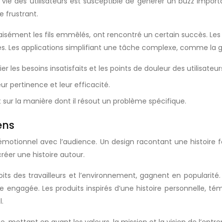
e des utilisateurs est susceptible de générer un buzz important
 frustrant.
aisément les fils emmêlés, ont rencontré un certain succès. Le
és. Les applications simplifiant une tâche complexe, comme la g
er les besoins insatisfaits et les points de douleur des utilisateur
eur pertinence et leur efficacité.
sur la manière dont il résout un problème spécifique.
ens
ien émotionnel avec l’audience. Un design racontant une histoire
créer une histoire autour.
oits des travailleurs et l’environnement, gagnent en popularit
 engagée. Les produits inspirés d’une histoire personnelle, t
l.