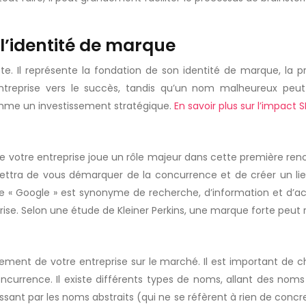
 l’identité de marque
te. Il représente la fondation de son identité de marque, la p
treprise vers le succès, tandis qu’un nom malheureux peu
comme un investissement stratégique.
En savoir plus sur l’impac
 de votre entreprise joue un rôle majeur dans cette première ren
rmettra de vous démarquer de la concurrence et de créer un l
que « Google » est synonyme de recherche, d’information et d’a
se. Selon une étude de Kleiner Perkins, une marque forte peut ré
nement de votre entreprise sur le marché. Il est important de ch
oncurrence. Il existe différents types de noms, allant des noms 
ant par les noms abstraits (qui ne se réfèrent à rien de concre