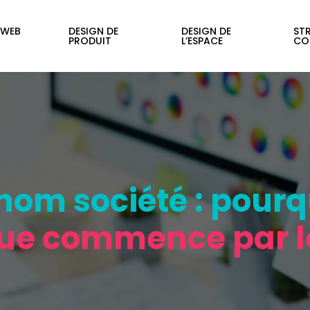
 WEB
DESIGN DE
DESIGN DE
STR
PRODUIT
L’ESPACE
CO
om société : pourqu
ue commence par l