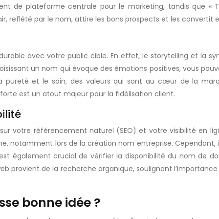
ment de plateforme centrale pour le marketing, tandis que « 
, reflété par le nom, attire les bons prospects et les convertit en
le avec votre public cible. En effet, le storytelling et la sym
isissant un nom qui évoque des émotions positives, vous pouve
 pureté et le soin, des valeurs qui sont au cœur de la marq
te est un atout majeur pour la fidélisation client.
ilité
sur votre référencement naturel (SEO) et votre visibilité en li
e, notamment lors de la création nom entreprise. Cependant, il
l est également crucial de vérifier la disponibilité du nom d
web provient de la recherche organique, soulignant l’importance 
usse bonne idée ?