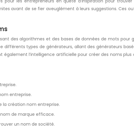
 pour les entrepreneurs en quête d’inspiration pour trouver
ites avant de se fier aveuglément à leurs suggestions. Ces outi
oms
isant des algorithmes et des bases de données de mots pour
xiste différents types de générateurs, allant des générateurs b
 également l’intelligence artificielle pour créer des noms plus 
reprise.
nom entreprise.
de la création nom entreprise.
e nom de marque efficace.
trouver un nom de société.