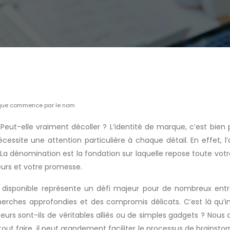
arque commence par le nom
Peut-elle vraiment décoller ? L’identité de marque, c’est bi
cessite une attention particulière à chaque détail. En effet, l’
. La dénomination est la fondation sur laquelle repose toute vo
eurs et votre promesse.
 disponible représente un défi majeur pour de nombreux entr
herches approfondies et des compromis délicats. C’est là qu’in
urs sont-ils de véritables alliés ou de simples gadgets ? Nous d
t faire, il peut grandement faciliter le processus de brainstor