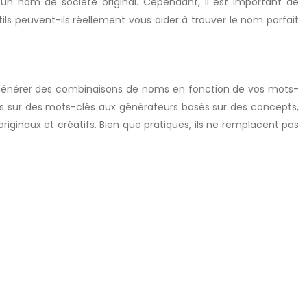
 un nom de société original. Cependant, il est important de
ls peuvent-ils réellement vous aider à trouver le nom parfait
 générer des combinaisons de noms en fonction de vos mots-
asés sur des mots-clés aux générateurs basés sur des concepts,
originaux et créatifs. Bien que pratiques, ils ne remplacent pas