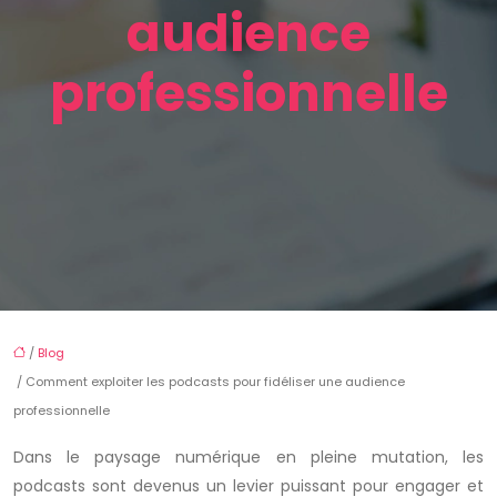
audience
professionnelle
/
Blog
/ Comment exploiter les podcasts pour fidéliser une audience
professionnelle
Dans le paysage numérique en pleine mutation, les
podcasts sont devenus un levier puissant pour engager et