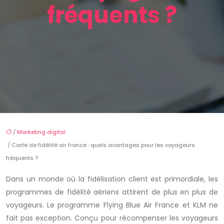
fréquents ?
/
Marketing digital
/ Carte de fidélité air france : quels avantages pour les voyageurs
fréquents ?
Dans un monde où la fidélisation client est primordiale, les
programmes de fidélité
aériens attirent de plus en plus de
voyageurs. Le programme
Flying Blue Air France
et KLM ne
fait pas exception. Conçu pour récompenser les voyageurs