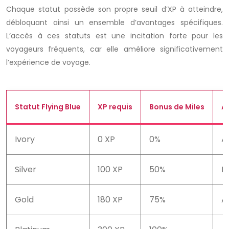
Chaque statut possède son propre seuil d’XP à atteindre,
débloquant ainsi un ensemble d’avantages spécifiques.
L’accès à ces statuts est une incitation forte pour les
voyageurs fréquents, car elle améliore significativement
l’expérience de voyage.
Statut Flying Blue
XP requis
Bonus de Miles
A
Ivory
0 XP
0%
A
Silver
100 XP
50%
P
Gold
180 XP
75%
A