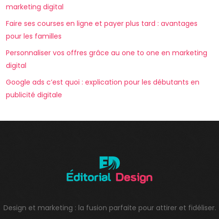
marketing digital
Faire ses courses en ligne et payer plus tard : avantages
pour les familles
Personnaliser vos offres grâce au one to one en marketing
digital
Google ads c’est quoi : explication pour les débutants en
publicité digitale
Design et marketing : la fusion parfaite pour attirer et fidéliser.